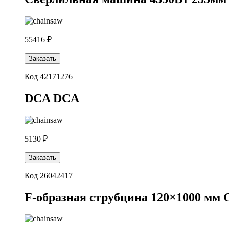
55416 ₽
Заказать
Код 42171276
DCA DCA
5130 ₽
Заказать
Код 26042417
F-образная струбцина 120×1000 мм G