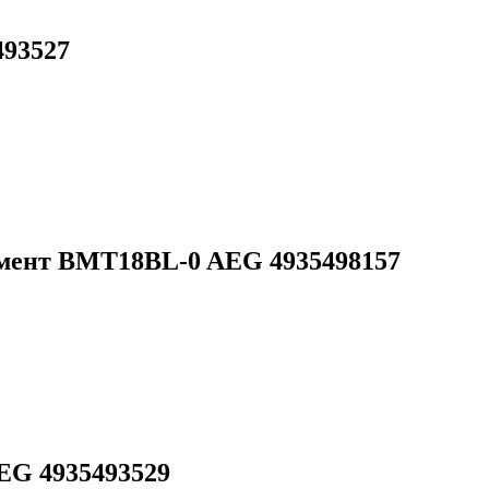
493527
мент BMT18BL-0 AEG 4935498157
EG 4935493529